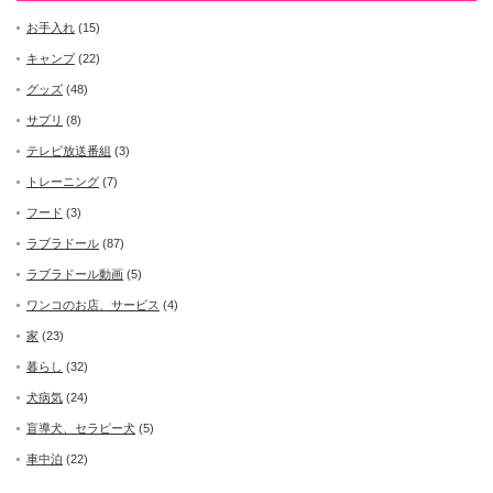
お手入れ
(15)
キャンプ
(22)
グッズ
(48)
サプリ
(8)
テレビ放送番組
(3)
トレーニング
(7)
フード
(3)
ラブラドール
(87)
ラブラドール動画
(5)
ワンコのお店、サービス
(4)
家
(23)
暮らし
(32)
犬病気
(24)
盲導犬、セラピー犬
(5)
車中泊
(22)