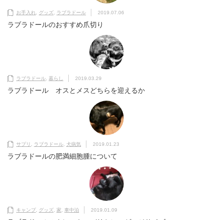
お手入れ
,
グッズ
,
ラブラドール
2019.07.06
ラブラドールのおすすめ爪切り
ラブラドール
,
暮らし
2019.03.29
ラブラドール オスとメスどちらを迎えるか
サプリ
,
ラブラドール
,
犬病気
2019.01.23
ラブラドールの肥満細胞腫について
キャンプ
,
グッズ
,
家
,
車中泊
2019.01.09