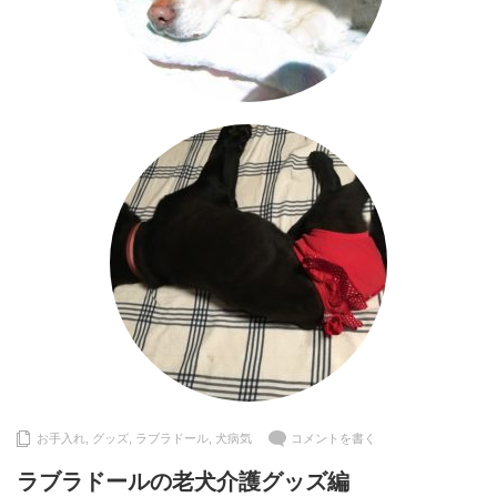
お手入れ
,
グッズ
,
ラブラドール
,
犬病気
コメントを書く
ラブラドールの老犬介護グッズ編