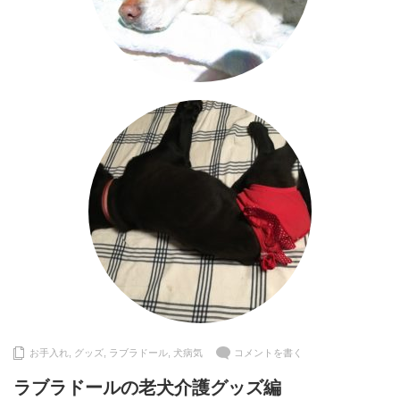
お手入れ
,
グッズ
,
ラブラドール
,
犬病気
コメントを書く
ラブラドールの老犬介護グッズ編