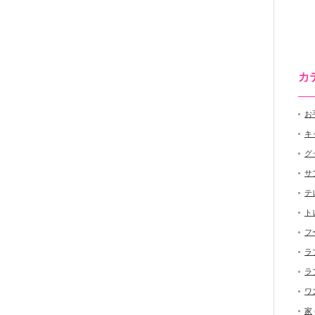
カ
お
キ
グ
サ
テ
ト
フ
ラ
ラ
ワ
家