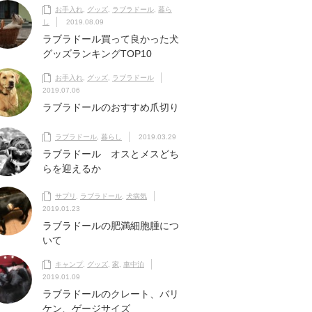
お手入れ
,
グッズ
,
ラブラドール
,
暮ら
し
2019.08.09
ラブラドール買って良かった犬
グッズランキングTOP10
お手入れ
,
グッズ
,
ラブラドール
2019.07.06
ラブラドールのおすすめ爪切り
ラブラドール
,
暮らし
2019.03.29
ラブラドール オスとメスどち
らを迎えるか
サプリ
,
ラブラドール
,
犬病気
2019.01.23
ラブラドールの肥満細胞腫につ
いて
キャンプ
,
グッズ
,
家
,
車中泊
2019.01.09
ラブラドールのクレート、バリ
ケン、ゲージサイズ