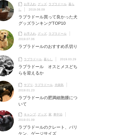
お手入れ
,
グッズ
,
ラブラドール
,
暮ら
し
2019.08.09
ラブラドール買って良かった犬
グッズランキングTOP10
お手入れ
,
グッズ
,
ラブラドール
2019.07.06
ラブラドールのおすすめ爪切り
ラブラドール
,
暮らし
2019.03.29
ラブラドール オスとメスどち
らを迎えるか
サプリ
,
ラブラドール
,
犬病気
2019.01.23
ラブラドールの肥満細胞腫につ
いて
キャンプ
,
グッズ
,
家
,
車中泊
2019.01.09
ラブラドールのクレート、バリ
ケン、ゲージサイズ