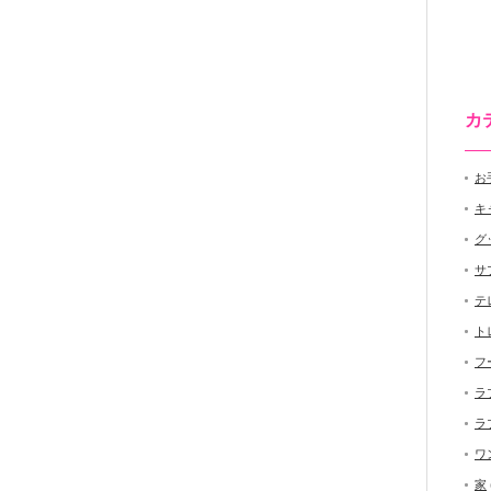
カ
お
キ
グ
サ
テ
ト
フ
ラ
ラ
ワ
家