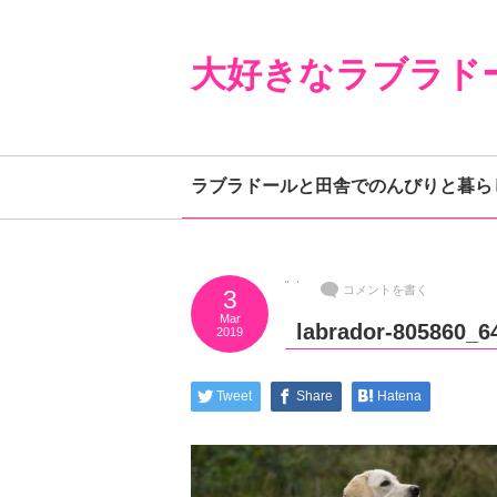
大好きなラブラド
ラブラドールと田舎でのんびりと暮ら
コメントを書く
3
Mar
labrador-805860_6
2019
Tweet
Share
Hatena