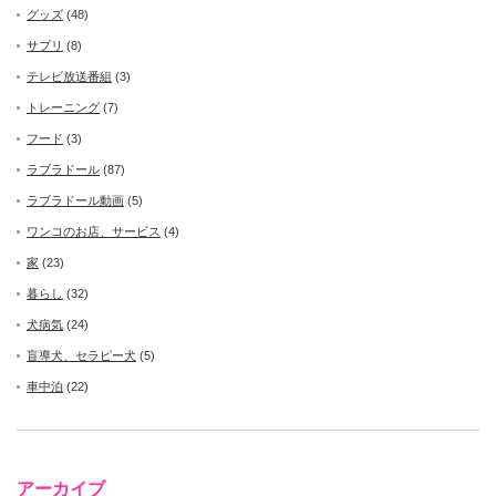
グッズ
(48)
サプリ
(8)
テレビ放送番組
(3)
トレーニング
(7)
フード
(3)
ラブラドール
(87)
ラブラドール動画
(5)
ワンコのお店、サービス
(4)
家
(23)
暮らし
(32)
犬病気
(24)
盲導犬、セラピー犬
(5)
車中泊
(22)
アーカイブ