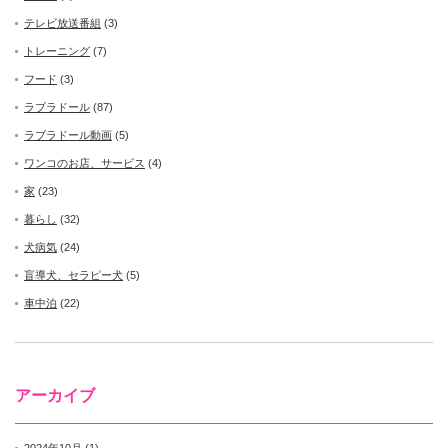
テレビ放送番組
(3)
トレーニング
(7)
フード
(3)
ラブラドール
(87)
ラブラドール動画
(5)
ワンコのお店、サービス
(4)
家
(23)
暮らし
(32)
犬病気
(24)
盲導犬、セラピー犬
(5)
車中泊
(22)
アーカイブ